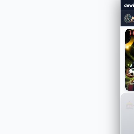
dewi
wi11 Link Resmi Terpercaya
K
🎰