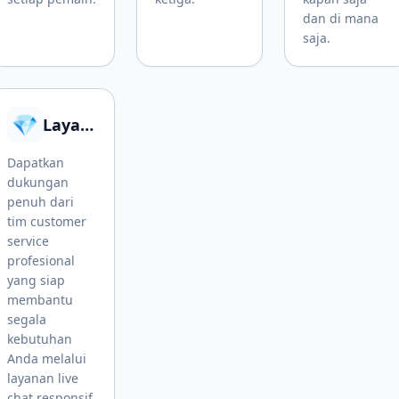
dan di mana
saja.
💎
Layanan VIP Prioritas
Dapatkan
dukungan
penuh dari
tim customer
service
profesional
yang siap
membantu
segala
kebutuhan
Anda melalui
layanan live
chat responsif