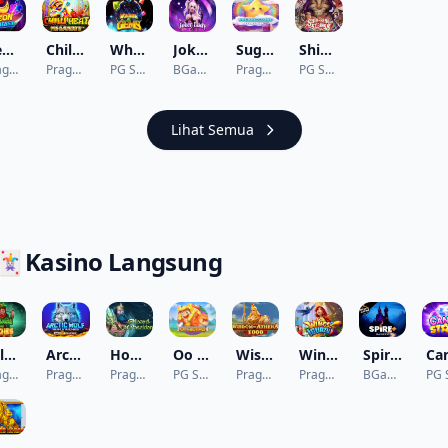
Shivering Strings
Neon Fantasy
Chilli Heat Megaways
Wheel Of Gems
Joker Lady
Sugarlicious Everyway
PG Soft
Pragmatic Play
Pragmatic Play
PG Soft
BGaming
Pragmatic Play
Lihat Semua
🃏
Kasino Langsung
Splash Of Riches
Arctic Wolf Triple Riches
Hoard Of Poseidon
Wisdom Of Athena 1000
Wings Of Iguazu
Spire+
Oo Ga Cha Ka
Pragmatic Play
Pragmatic Play
Pragmatic Play
Pragmatic Play
Pragmatic Play
BGaming
PG Soft