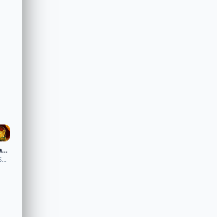
Yuanbao
PG Soft