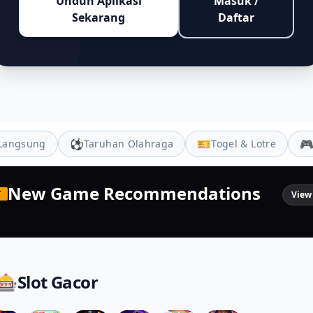
Unduh Aplikasi
Masuk /
Sekarang
Daftar
⚽
🎫

 Langsung
Taruhan Olahraga
Togel & Lotre
New Game Recommendations
T
View 
ockchain Megaways
Life and Death
🎰
Slot Gacor