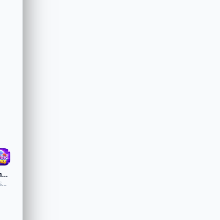
Candy Stars
PG Soft