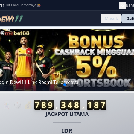
11
Baha
Slot Gacor Terpercaya 🎰
Masuk
Daf
laim Bonus New Member Dewi11
7
8
9
,
3
4
8
,
1
8
7
 🃏 🎲 💰 🏆
JACKPOT UTAMA
IDR